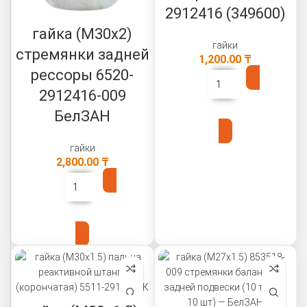
2912416 (349600)
гайка (М30х2)
гайки
стремянки задней
1,200.00
₸
рессоры 6520-
2912416-009
В КОРЗИНУ
БелЗАН
гайки
2,800.00
₸
В КОРЗИНУ