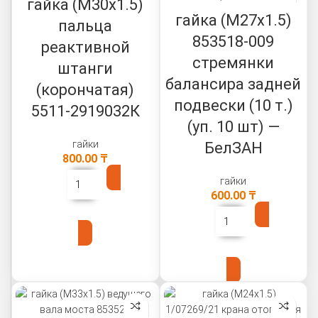
гайка (М30х1.5)
гайка (М27х1.5)
пальца
853518-009
реактивной
стремянки
штанги
балансира задней
(корончатая)
подвески (10 т.)
5511-2919032К
(уп. 10 шт) —
гайки
БелЗАН
800.00
₸
гайки
600.00
₸
В КОРЗИНУ
В КОРЗИНУ