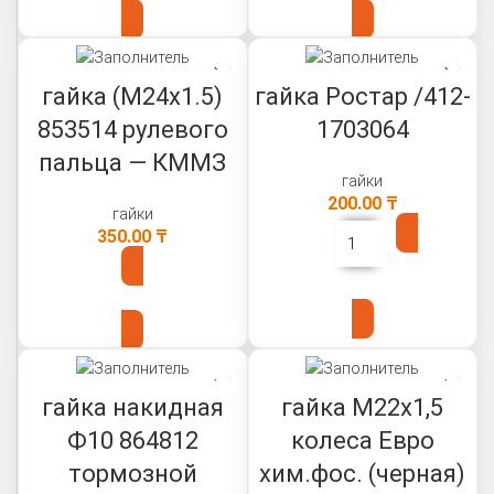
гайка (М24х1.5)
гайка Ростар /412-
853514 рулевого
1703064
пальца — КММЗ
гайки
200.00
₸
гайки
350.00
₸
В КОРЗИНУ
В КОРЗИНУ
гайка накидная
гайка М22х1,5
Ф10 864812
колеса Евро
тормозной
хим.фос. (черная)