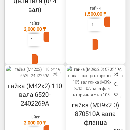
делителя (044
гайки
вал)
1,500.00
₸
гайки
2,000.00
₸
В КОРЗИНУ
В КОРЗИНУ
гайка (М42х2) 110
вала 6520-
2402269А
гайка (М39х2.0)
870510А вала
гайки
фланца
2,000.00
₸