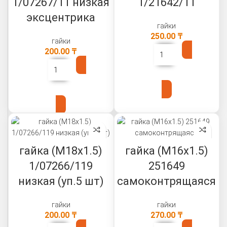
1/07267/11 низкая
1/21642/11
эксцентрика
гайки
250.00
₸
гайки
200.00
₸
В КОРЗИНУ
В КОРЗИНУ
гайка (М18х1.5)
гайка (М16х1.5)
1/07266/119
251649
низкая (уп.5 шт)
самоконтрящаяся
гайки
гайки
200.00
₸
270.00
₸