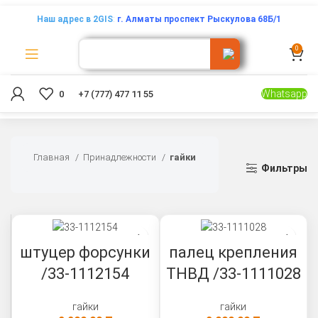
Наш адрес в 2GIS
:
г. Алматы проспект Рыскулова 68Б/1
0
Whatsapp
0
+7 (777) 477 11 55
Главная
Принадлежности
гайки
Фильтры
штуцер форсунки
палец крепления
/33-1112154
ТНВД /33-1111028
гайки
гайки