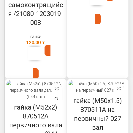
самоконтрящийс
В КОРЗИНУ
я /21080-1203019-
008
гайки
120.00
₸
В КОРЗИНУ
гайка (М50х1.5)
гайка (М52х2)
870511А на
870512А
первичный 027
первичного вала
вал