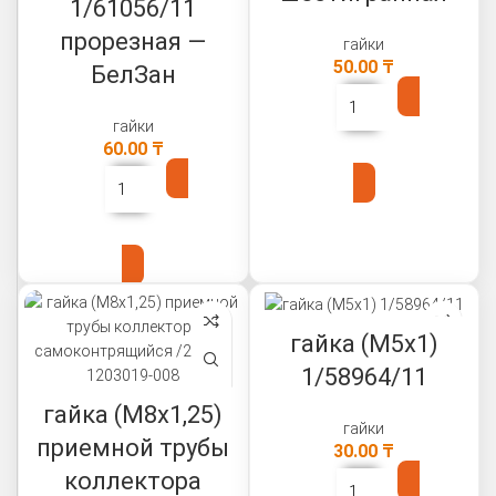
1/61056/11
прорезная —
гайки
50.00
₸
БелЗан
гайки
60.00
₸
В КОРЗИНУ
В КОРЗИНУ
гайка (М5х1)
1/58964/11
гайка (М8х1,25)
гайки
приемной трубы
30.00
₸
коллектора