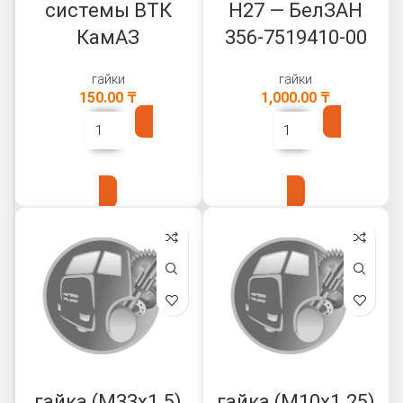
системы ВТК
H27 — БелЗАН
КамАЗ
356-7519410-00
гайки
гайки
150.00
₸
1,000.00
₸
В КОРЗИНУ
В КОРЗИНУ
гайка (М33х1.5)
гайка (М10х1.25)