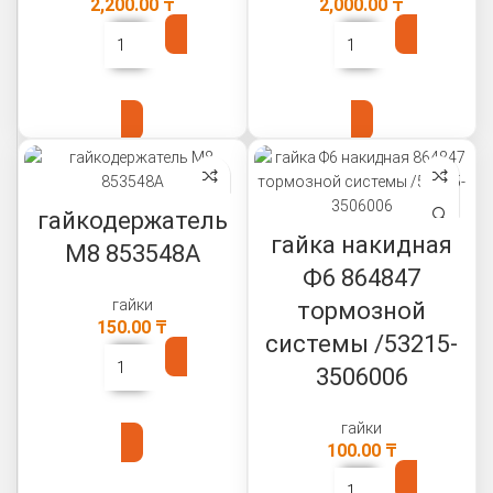
2,200.00
₸
2,000.00
₸
В КОРЗИНУ
В КОРЗИНУ
гайкодержатель
гайка накидная
М8 853548А
Ф6 864847
гайки
тормозной
150.00
₸
системы /53215-
3506006
В КОРЗИНУ
гайки
100.00
₸