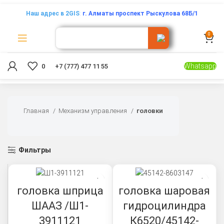
Наш адрес в 2GIS
:
г. Алматы проспект Рыскулова 68Б/1
0
Whatsapp
0
+7 (777) 477 11 55
Главная
Механизм управления
головки
Фильтры
головка шприца
головка шаровая
ШААЗ /Ш1-
гидроцилиндра
3911121
К6520/45142-