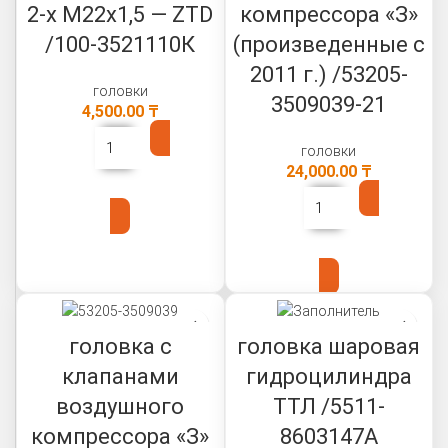
2-х М22х1,5 — ZTD
компрессора «З»
/100-3521110К
(произведенные с
2011 г.) /53205-
головки
3509039-21
4,500.00
₸
головки
24,000.00
₸
В КОРЗИНУ
В КОРЗИНУ
головка с
головка шаровая
клапанами
гидроцилиндра
воздушного
ТТЛ /5511-
компрессора «З»
8603147А