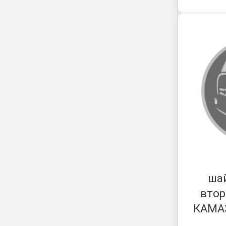
ша
втор
КАМАЗ