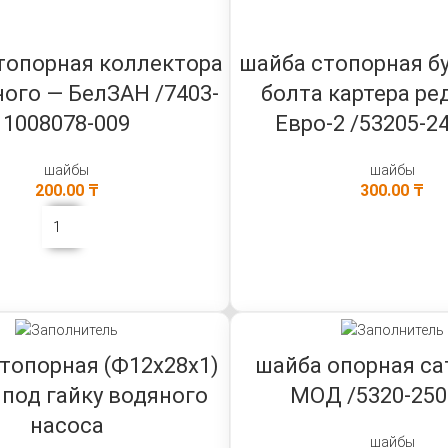
топорная коллектора
шайба стопорная б
ого — БелЗАН /7403-
болта картера ре
1008078-009
Евро-2 /53205-2
шайбы
шайбы
200.00
₸
300.00
₸
В КОРЗИНУ
В КОРЗИНУ
топорная (Ф12х28х1)
шайба опорная са
 под гайку водяного
МОД /5320-250
насоса
шайбы