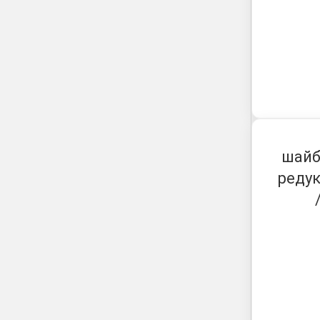
шайб
редук