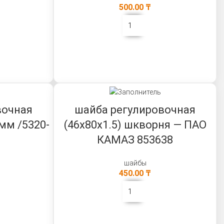
500.00
₸
В КОРЗИНУ
вочная
шайба регулировочная
 мм /5320-
(46х80х1.5) шкворня — ПАО
КАМАЗ 853638
шайбы
450.00
₸
В КОРЗИНУ