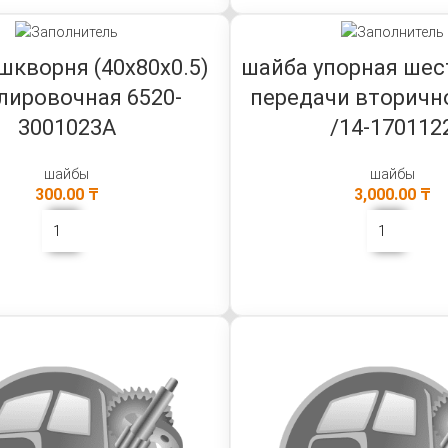
шкворня (40х80х0.5)
шайба упорная шес
лировочная 6520-
передачи вторичн
3001023А
/14-170112
шайбы
шайбы
300.00
₸
3,000.00
₸
В КОРЗИНУ
В КОРЗИНУ