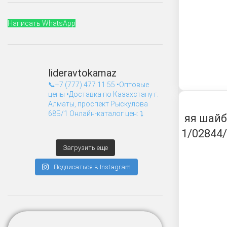
Написать WhatsApp
lideravtokamaz
📞+7 (777) 477 11 55
•Оптовые
цены
•Доставка по Казахстану
г.
Алматы, проспект Рыскулова
68Б/1
Онлайн-каталог цен: ⤵️
яя шайб
1/02844
Загрузить еще
Подписаться в Instagram