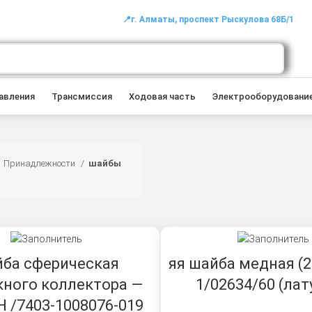
📍г. Алматы, проспект Рыскулова 68Б/1
авления
Трансмиссия
Ходовая часть
Электрооборудовани
Принадлежности
шайбы
ба сферическая
яя шайба медная (2
кного коллектора —
1/02634/60 (лату
 /7403-1008076-019