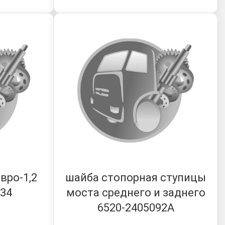
вро-1,2
шайба стопорная ступицы
134
моста среднего и заднего
6520-2405092А