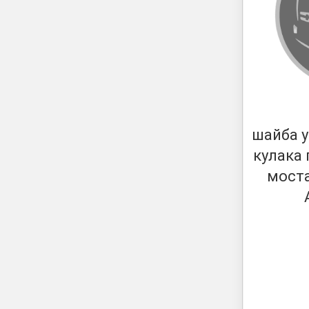
шайба 
кулака
моста