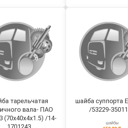
йба тарельчатая
шайба суппорта Е
ичного вала- ПАО
/53229-3501
 (70х40х4х1.5) /14-
шайбы
1701243