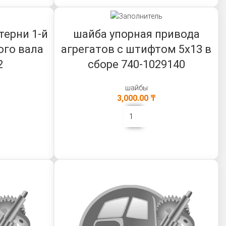
терни 1-й
шайба упорная привода
ого вала
агрегатов с штифтом 5х13 в
2
сборе 740-1029140
шайбы
3,000.00
₸
В КОРЗИНУ