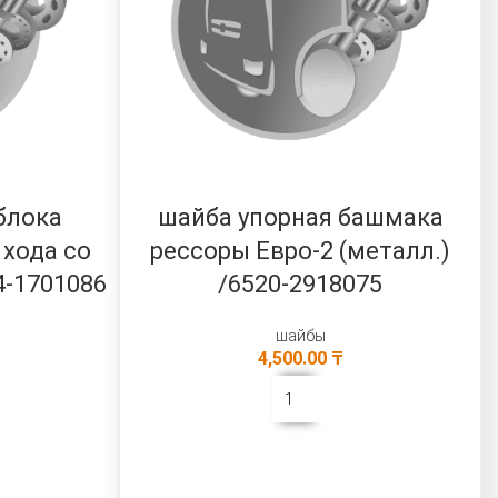
блока
шайба упорная башмака
 хода со
рессоры Евро-2 (металл.)
4-1701086
/6520-2918075
шайбы
4,500.00
₸
В КОРЗИНУ