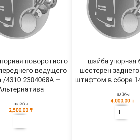
упорная поворотного
шайба упорная 
 переднего ведущего
шестерен заднего
 /4310-2304068А —
штифтом в сборе 1
Альтернатива
шайбы
4,000.00
₸
шайбы
2,500.00
₸
В КОРЗИНУ
В КОРЗИНУ