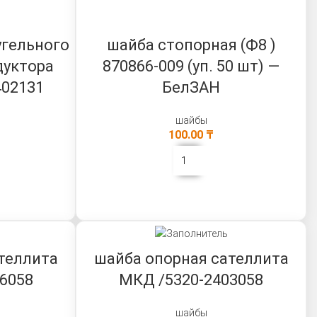
угельного
шайба стопорная (Ф8 )
дуктора
870866-009 (уп. 50 шт) —
402131
БелЗАН
шайбы
100.00
₸
В КОРЗИНУ
теллита
шайба опорная сателлита
6058
МКД /5320-2403058
шайбы