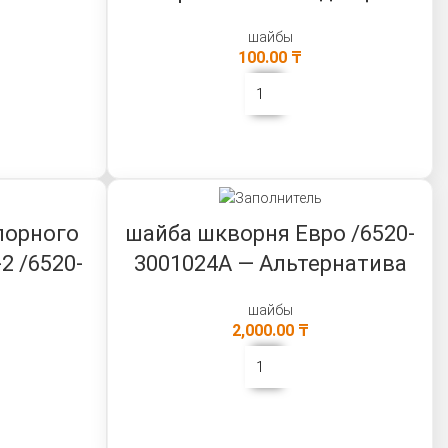
шайбы
100.00
₸
В КОРЗИНУ
порного
шайба шкворня Евро /6520-
2 /6520-
3001024А — Альтернатива
шайбы
2,000.00
₸
В КОРЗИНУ