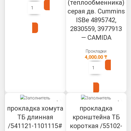
(теплообменника)
серая дв. Cummins
ISBe 4895742,
В КОРЗИНУ
2830559, 3977913
— CAMIDA
Прокладки
4,000.00
₸
В КОРЗИНУ
прокладка хомута
прокладка
ТБ длинная
кронштейна ТБ
/541121-1101115#
короткая /55102-