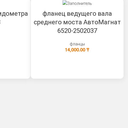
идометра
фланец ведущего вала
3
среднего моста АвтоМагнат
6520-2502037
фланцы
14,000.00
₸
В КОРЗИНУ