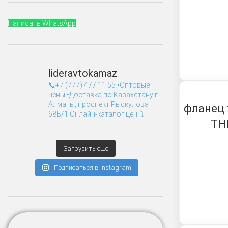
Написать WhatsApp
lideravtokamaz
📞+7 (777) 477 11 55
•Оптовые
цены
•Доставка по Казахстану
г.
Алматы, проспект Рыскулова
фланец 
68Б/1
Онлайн-каталог цен: ⤵️
ТН
Загрузить еще
Подписаться в Instagram