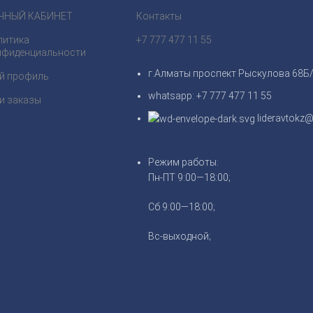
ЧНЫЙ КАБИНЕТ
Контакты
литика
+7 777 477 11 55
нфиденциальности
г.Алматы проспект Рыскулова 68Б
й профиль
whatsapp: +7 777 477 11 55
и заказы
lideravtokz@
Режим работы:
Пн-ПТ 9:00—18:00;
Сб 9:00—18:00;
Вс-выходной;