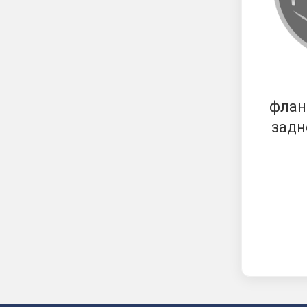
флан
задн