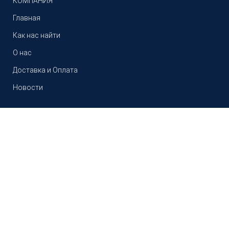
КОМПАНИЯ
Главная
Как нас найти
О нас
Доставка и Оплата
Новости
диск сцепления
ведомый SORL
В
105,000.00
₸
КПП-ZF (430 мм)
наличии
16118000205
Интернет магазин запчастей КАМАЗ.
аналог1878000205
Мы работаем с 2006 года.
2025 Лидер Авто. Все права защищены.