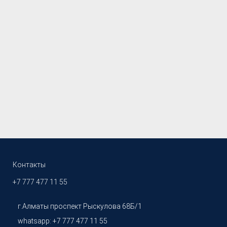
Контакты
+7 777 477 11 55
г.Алматы проспект Рыскулова 68Б/1
whatsapp: +7 777 477 11 55